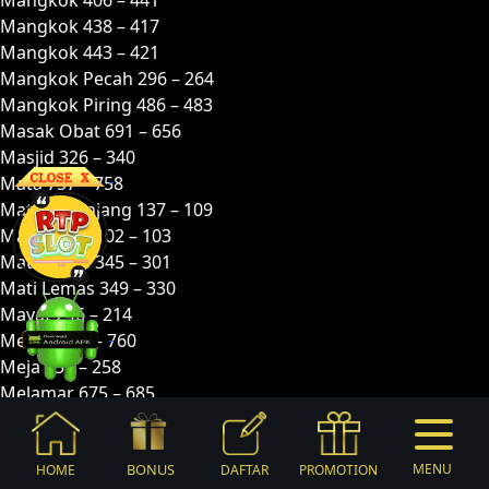
Mangkok 438 – 417
Mangkok 443 – 421
Mangkok Pecah 296 – 264
Mangkok Piring 486 – 483
Masak Obat 691 – 656
Masjid 326 – 340
Mata 757 – 758
Mata Keranjang 137 – 109
Mata-mata 102 – 103
Mata-mata 345 – 301
Mati Lemas 349 – 330
Mayat 246 – 214
Medali 782 – 760
Meja 257 – 258
Melamar 675 – 685
Memasak 335 – 325
Membajak 488 – 467
Membawa Getah 021 – 043
BONUS
MENU
HOME
DAFTAR
PROMOTION