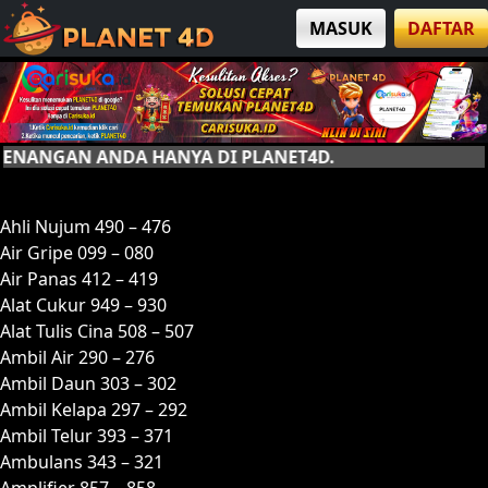
MASUK
DAFTAR
N ANDA HANYA DI PLANET4D.
A
Ahli Nujum 490 – 476
Air Gripe 099 – 080
Air Panas 412 – 419
Alat Cukur 949 – 930
Alat Tulis Cina 508 – 507
Ambil Air 290 – 276
Ambil Daun 303 – 302
Ambil Kelapa 297 – 292
Ambil Telur 393 – 371
Ambulans 343 – 321
Amplifier 857 – 858